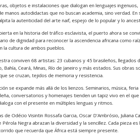
uras, objetos e instalaciones que dialogan en lenguajes ingenuos,
de manos autodidactas que no buscan academia, sino verdad. En 
lpita la autenticidad del arte naif, espejo de lo popular y lo ancest
ierta en la historia del tráfico esclavista, el puerto ahora se conv
ario de dignidad para reconocer la ascendencia africana como raí
en la cultura de ambos pueblos.
estra conviven 68 artistas: 23 cubanos y 45 brasileños, llegados
o, Bahía, Ceará, Minas, Río de Janeiro y más estados. Sus obras s
que se cruzan, tejidos de memoria y resistencia.
ción se expande más allá de los lienzos. Seminarios, música, feria
leña, conversatorios y homenajes tienden un tapiz vivo en el que 
ialoga con el presente en múltiples lenguas y ritmos.
as de Odécio Visintin Rossafa Garcia, Oscar D’Ambrósio, Juliana C
e Pérola Negra abrazan la diversidad y la sencillez. Cada pieza es 
corrido que recuerda que África está siempre presente.