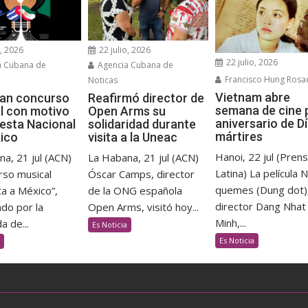
o, 2026
22 julio, 2026
22 julio, 2026
a Cubana de
Agencia Cubana de
Francisco Hung Rosa
Noticas
Vietnam abre
an concurso
Reafirmó director de
semana de cine 
l con motivo
Open Arms su
aniversario de D
iesta Nacional
solidaridad durante
mártires
ico
visita a la Uneac
Hanoi, 22 jul (Pren
a, 21 jul (ACN)
La Habana, 21 jul (ACN)
Latina) La película 
rso musical
Óscar Camps, director
quemes (Dung dot),
a a México”,
de la ONG española
director Dang Nhat
do por la
Open Arms, visitó hoy...
Minh,...
 de...
Es Noticia
Es Noticia