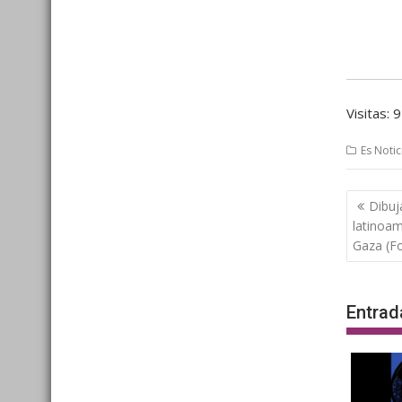
Visitas: 
Es Notic
Nave
Dibuj
de
latinoam
entra
Gaza (F
Entrad