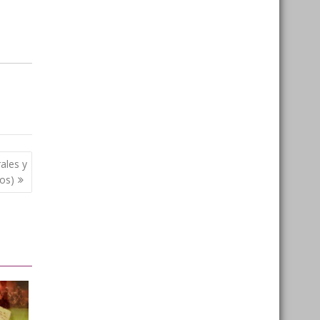
ales y
os)