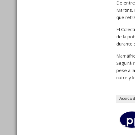
De entre 
Martins, 
que retr
El Colect
de la po
durante s
Mamáfrica
Seguirá r
pese a la
nutre y 
Acerca 