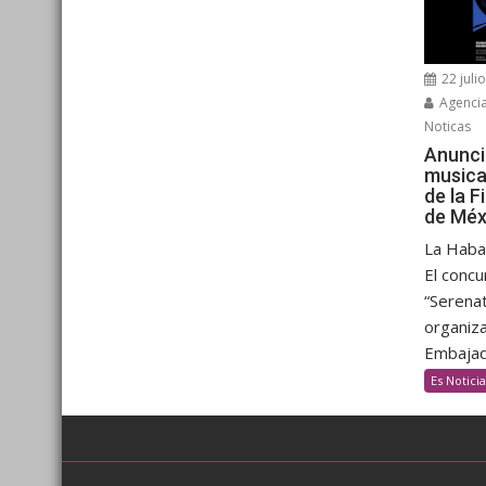
22 juli
Agenci
Noticas
Anunci
musica
de la F
de Méx
La Haban
El concu
“Serenat
organiza
Embajada
Es Noticia