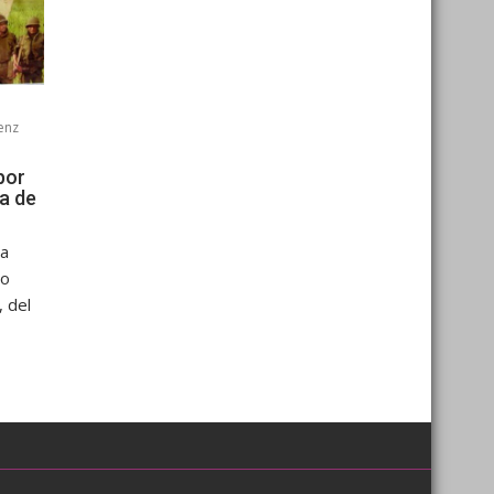
enz
por
ía de
sa
No
 del