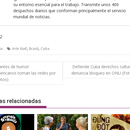
su entorno esencial para el trabajo. Transmite unos 400
despachos diarios que conforman principalmente el servicio
mundial de noticias.
92
,
,
ia
Arte Naif
Brasil
Cuba
gación
antes de humor
Defiende Cuba derechos cultur
ericanos toman las redes por
denuncia bloqueo en ONU (Fot
das
otos)
as relacionadas