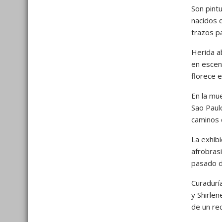
Son pint
nacidos 
trazos pa
Herida ab
en escen
florece 
En la mu
Sao Paul
caminos 
La exhibi
afrobrasi
pasado d
Curadurí
y Shirlen
de un re