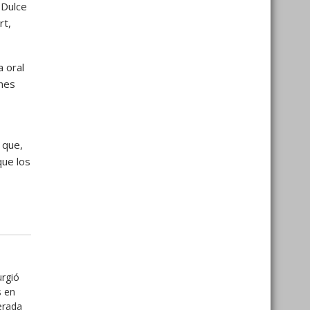
 Dulce
rt,
a oral
enes
 que,
que los
urgió
s en
erada