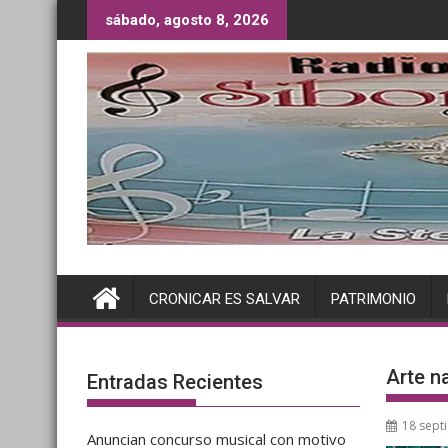
Saltar
sábado, agosto 8, 2026
al
contenido
CRONICAR ES SALVAR
PATRIMONIO
Arte na
Entradas Recientes
18 sept
Anuncian concurso musical con motivo