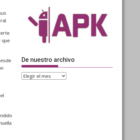
sus
ral.
ierte
z que
De nuestro archivo
 desde
on
De
nuestro
archivo
el
andido
huella