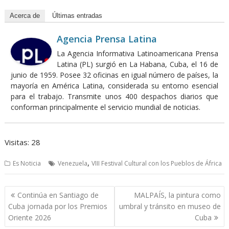
Acerca de
Últimas entradas
Agencia Prensa Latina
La Agencia Informativa Latinoamericana Prensa
Latina (PL) surgió en La Habana, Cuba, el 16 de
junio de 1959. Posee 32 oficinas en igual número de países, la
mayoría en América Latina, considerada su entorno esencial
para el trabajo. Transmite unos 400 despachos diarios que
conforman principalmente el servicio mundial de noticias.
Visitas: 28
,
Es Noticia
Venezuela
VIII Festival Cultural con los Pueblos de África
Navegación
Continúa en Santiago de
MALPAÍS, la pintura como
de
Cuba jornada por los Premios
umbral y tránsito en museo de
entradas
Oriente 2026
Cuba