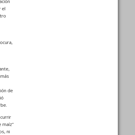
ación
 el
tro
ocura,
ante,
e más
ción de
ió
rbe.
currir
e maíz”
s, ni