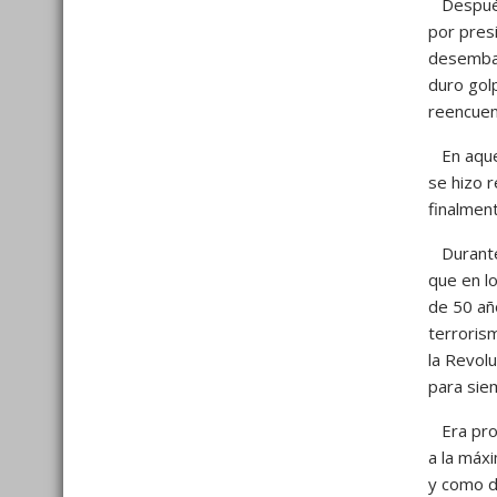
Después v
por presi
desembar
duro golp
reencuen
En aquel
se hizo 
finalmen
Durante e
que en lo
de 50 añ
terroris
la Revolu
para siem
Era prov
a la máx
y como d