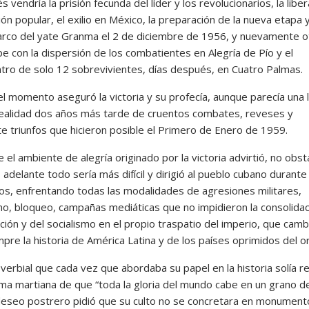
endría la prisión fecunda del líder y los revolucionarios, la liber
ón popular, el exilio en México, la preparación de la nueva etapa y
co del yate Granma el 2 de diciembre de 1956, y nuevamente o
e con la dispersión de los combatientes en Alegría de Pío y el
tro de solo 12 sobrevivientes, días después, en Cuatro Palmas.
 momento aseguró la victoria y su profecía, aunque parecía una l
realidad dos años más tarde de cruentos combates, reveses y
te triunfos que hicieron posible el Primero de Enero de 1959.
l ambiente de alegría originado por la victoria advirtió, no obst
 adelante todo sería más difícil y dirigió al pueblo cubano durant
os, enfrentando todas las modalidades de agresiones militares,
mo, bloqueo, campañas mediáticas que no impidieron la consolida
ción y del socialismo en el propio traspatio del imperio, que camb
pre la historia de América Latina y de los países oprimidos del o
erbial que cada vez que abordaba su papel en la historia solía re
ima martiana de que “toda la gloria del mundo cabe en un grano d
eseo postrero pidió que su culto no se concretara en monumento