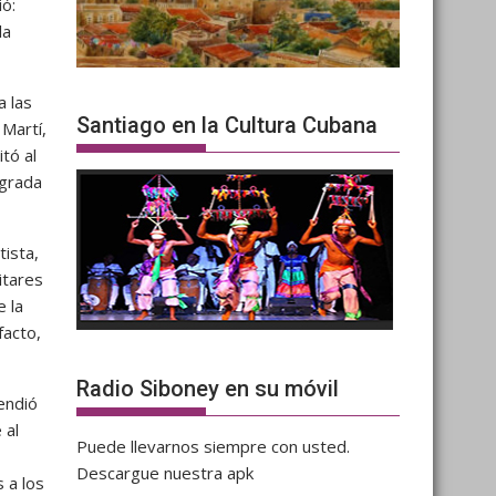
ó:
la
a las
Santiago en la Cultura Cubana
 Martí,
tó al
ograda
ista,
itares
 la
facto,
Radio Siboney en su móvil
endió
 al
Puede llevarnos siempre con usted.
Descargue nuestra apk
 a los