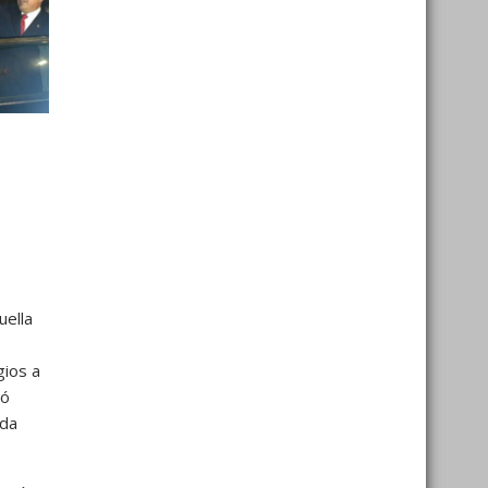
uella
gios a
ió
ida