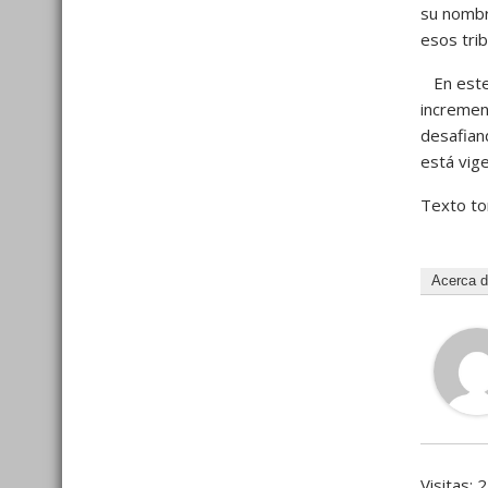
su nombr
esos trib
En este 
incremen
desafian
está vig
Texto t
Acerca 
Visitas: 