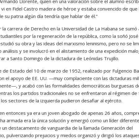
Armando Llorente, quien en una valoración sobre el alumno escribi
 vi en Fidel Castro madera de héroe y estaba convencido de que 
de su patria algún día tendría que hablar de él.”
ar la carrera de Derecho en la Universidad de La Habana se sumó 
tudiantiles por la regeneración de la república, como la soñó José
estudió su obra y las ideas del marxismo leninismo, pero no se limi
 análisis y se involucró en el alistamiento de una expedición mal
rar a Santo Domingo de la dictadura de Leónidas Trujillo.
 de Estado del 10 de marzo de 1952, realizado por Fulgencio Bat
con el apoyo de EE. UU. —muy complaciente con las dictaduras mil
inente—, y acabó con las formalidades democráticas burguesas de
entras los partidos tradicionales no se enfrentaron al régimen de 
os sectores de la izquierda pudieron desafiar al ejército.
uien entonces ya era un joven abogado de apenas 26 años, compr
cha armada era la única solución y emergió como un líder diferente
e un destacamento de vanguardia de la llamada Generación del
o, pulverizando prejuicios y miedos organizó y dirigió los ataques