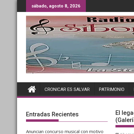
Saltar
sábado, agosto 8, 2026
al
contenido
CRONICAR ES SALVAR
PATRIMONIO
El leg
Entradas Recientes
(Galer
Anuncian concurso musical con motivo