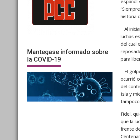
español 
“Siempre
historia 
Al inici
luchas es
del cual 
Mantegase informado sobre
reposado
la COVID-19
para libe
El golpe
ocurrió 
del cont
Isla y mi
tampoco l
Fidel, q
que la lu
frente d
Centenari