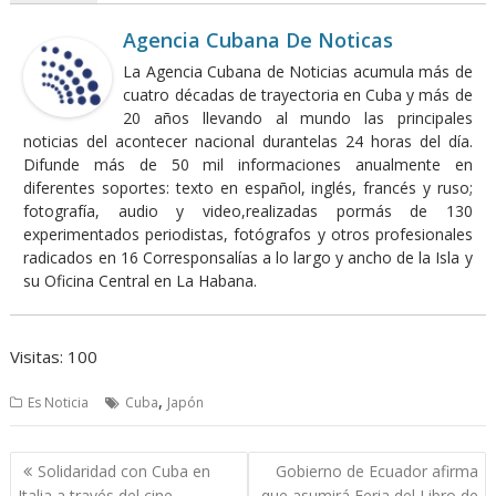
Agencia Cubana De Noticas
La Agencia Cubana de Noticias acumula más de
cuatro décadas de trayectoria en Cuba y más de
20 años llevando al mundo las principales
noticias del acontecer nacional durantelas 24 horas del día.
Difunde más de 50 mil informaciones anualmente en
diferentes soportes: texto en español, inglés, francés y ruso;
fotografía, audio y video,realizadas pormás de 130
experimentados periodistas, fotógrafos y otros profesionales
radicados en 16 Corresponsalías a lo largo y ancho de la Isla y
su Oficina Central en La Habana.
Visitas: 100
,
Es Noticia
Cuba
Japón
Navegación
Solidaridad con Cuba en
Gobierno de Ecuador afirma
de
Italia a través del cine
que asumirá Feria del Libro de