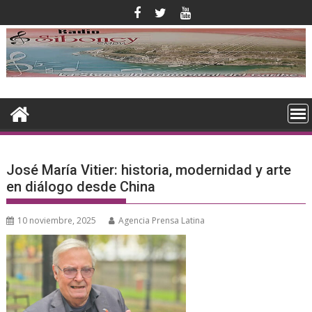
Saltar
al
contenido
José María Vitier: historia, modernidad y arte
en diálogo desde China
10 noviembre, 2025
Agencia Prensa Latina