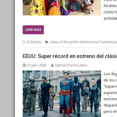
foráneo
como hi
activid
LEER MÁS
,
Es Noticia
Cuba
XV Encuentro Internacional Cuentos p
EEUU: Super récord en estreno del clás
21 julio, 2025
Agencia Prensa Latina
Los Áng
de los 
“Superm
superio
estreno
disparó
pero el