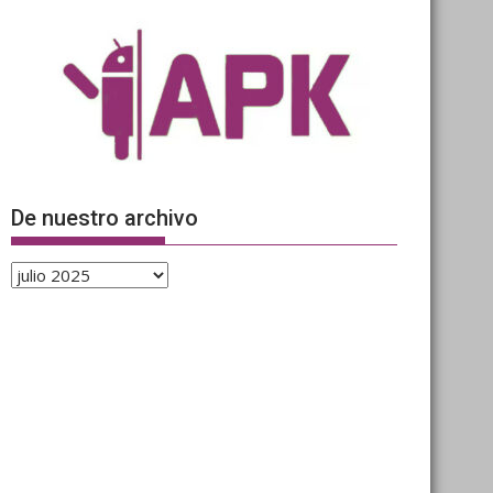
De nuestro archivo
De
nuestro
archivo