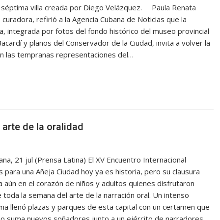
 séptima villa creada por Diego Velázquez. Paula Renata
 curadora, refirió a la Agencia Cubana de Noticias que la
, integrada por fotos del fondo histórico del museo provincial
Bacardí y planos del Conservador de la Ciudad, invita a volver la
on las tempranas representaciones del…
arte de la oralidad
na, 21 jul (Prensa Latina) El XV Encuentro Internacional
 para una Añeja Ciudad hoy ya es historia, pero su clausura
 aún en el corazón de niños y adultos quienes disfrutaron
 toda la semana del arte de la narración oral. Un intenso
a llenó plazas y parques de esta capital con un certamen que
o suma nuevos soñadores junto a un ejército de narradores