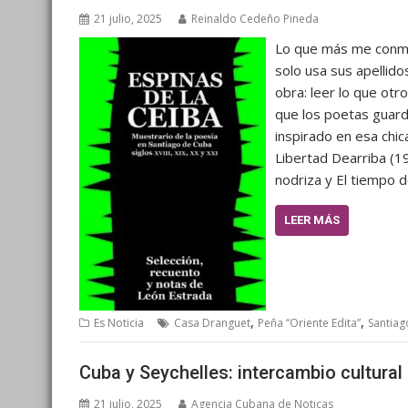
21 julio, 2025
Reinaldo Cedeño Pineda
Lo que más me conmu
solo usa sus apellido
obra: leer lo que otr
que los poetas guar
inspirado en esa chic
Libertad Dearriba (19
nodriza y El tiempo d
LEER MÁS
,
,
Es Noticia
Casa Dranguet
Peña “Oriente Edita”
Santiag
Cuba y Seychelles: intercambio cultural
21 julio, 2025
Agencia Cubana de Noticas