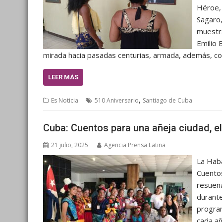
Héroe,
Sagaro,
muestra
Emilio 
mirada hacia pasadas centurias, armada, además, c
LEER MÁS
,
Es Noticia
510 Aniversario
Santiago de Cuba
Cuba: Cuentos para una añeja ciudad, el 
21 julio, 2025
Agencia Prensa Latina
La Haba
Cuentos
resuena
durante
program
cada añ