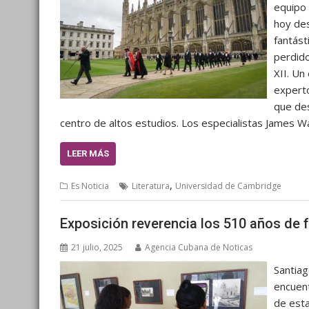
equipo 
hoy des
fantást
perdido
XII. Un
expert
que des
centro de altos estudios. Los especialistas James 
LEER MÁS
,
Es Noticia
Literatura
Universidad de Cambridge
Exposición reverencia los 510 años de
21 julio, 2025
Agencia Cubana de Noticas
Santiag
encuent
de esta