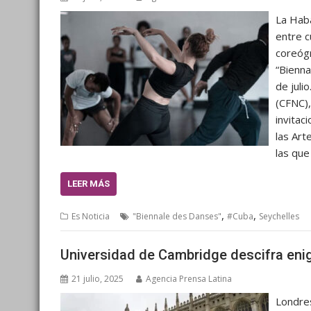
La Haba
entre c
coreógr
“Bienna
de juli
(CFNC),
invitac
las Art
las qu
LEER MÁS
,
,
Es Noticia
"Biennale des Danses"
#Cuba
Seychelles
Universidad de Cambridge descifra enig
21 julio, 2025
Agencia Prensa Latina
Londres