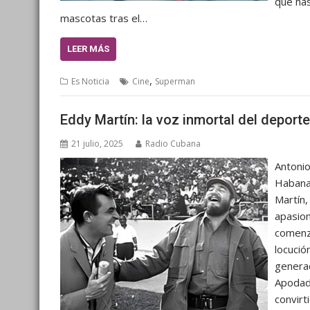
que ha
mascotas tras el…
LEER MÁS
,
Es Noticia
Cine
Superman
Eddy Martín: la voz inmortal del deport
21 julio, 2025
Radio Cubana
Antonio
Habana
Martín,
apasion
comenzó
locució
generac
Apodado
convirt