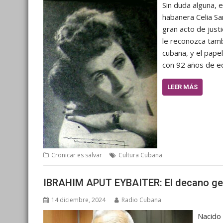
Sin duda alguna, 
habanera Celia Sa
gran acto de just
le reconozca tamb
cubana, y el pape
con 92 años de ed
LEER MÁS
Cronicar es salvar
Cultura Cubana
IBRAHIM APUT EYBAITER: El decano gen
14 diciembre, 2024
Radio Cubana
Nacido 