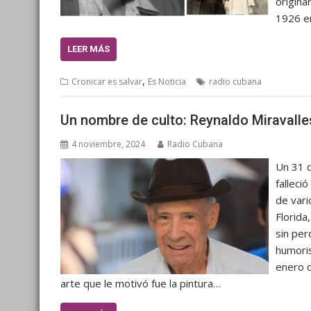
origina
1926 en
LEER MÁS
,
Cronicar es salvar
Es Noticia
radio cubana
Un nombre de culto: Reynaldo Miravalle
4 noviembre, 2024
Radio Cubana
Un 31 d
falleci
de vari
Florid
sin per
humoris
enero d
arte que le motivó fue la pintura…