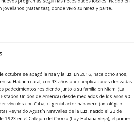
r nuevos programas según las necesidades locales. Nacido en
 Jovellanos (Matanzas), donde vivió su niñez y parte…
s
e octubre se apagó la risa y la luz. En 2016, hace ocho años,
ó en su Habana natal, con 93 años por complicaciones derivadas
os padecimientos residiendo junto a su familia en Miami (La
a, Estados Unidos de América) desde mediados de los años 90
der vínculos con Cuba, el genial actor habanero (antológico
ta) Reynaldo Agustín Miravalles de la Luz, nacido el 22 de
e 1923 en el Callejón del Chorro (hoy Habana Vieja); el primer