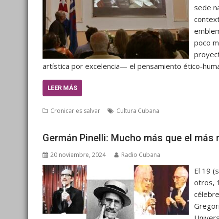
sede na
context
emblemá
poco má
proyect
artística por excelencia— el pensamiento ético-hum
LEER MÁS
Cronicar es salvar
Cultura Cubana
Germán Pinelli: Mucho más que el más 
20 noviembre, 2024
Radio Cubana
El 19 (
otros, 
célebre
Gregori
Univers