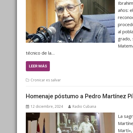
Ibrahim
años: e
reconoc
proced
al pobl
grado, 
Matemát
técnico de la…
LEER MÁS
Cronicar es salvar
Homenaje póstumo a Pedro Martínez Píre
12 diciembre, 2024
Radio Cubana
La sagr
Martíne
Martí»,