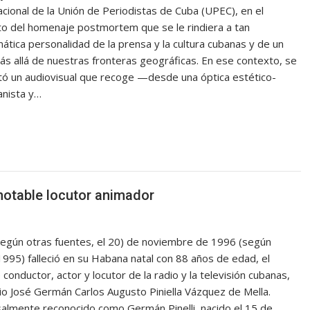
cional de la Unión de Periodistas de Cuba (UPEC), en el
o del homenaje postmortem que se le rindiera a tan
tica personalidad de la prensa y la cultura cubanas y de un
s allá de nuestras fronteras geográficas. En ese contexto, se
ó un audiovisual que recoge —desde una óptica estético-
anista y…
notable locutor animador
según otras fuentes, el 20) de noviembre de 1996 (según
1995) falleció en su Habana natal con 88 años de edad, el
 conductor, actor y locutor de la radio y la televisión cubanas,
o José Germán Carlos Augusto Piniella Vázquez de Mella.
almente reconocido como Germán Pinelli, nacido el 15 de