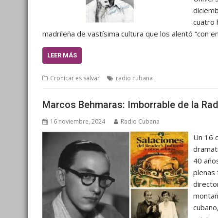
diciemb
cuatro 
madrileña de vastísima cultura que los alentó “con e
LEER MÁS
Cronicar es salvar
radio cubana
Marcos Behmaras: Imborrable de la Rad
16 noviembre, 2024
Radio Cubana
Un 16 
dramatu
40 años
plenas 
directo
montañ
cubano,