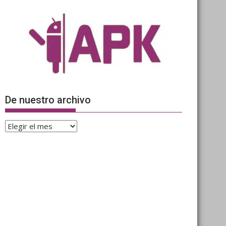
De nuestro archivo
De
nuestro
archivo