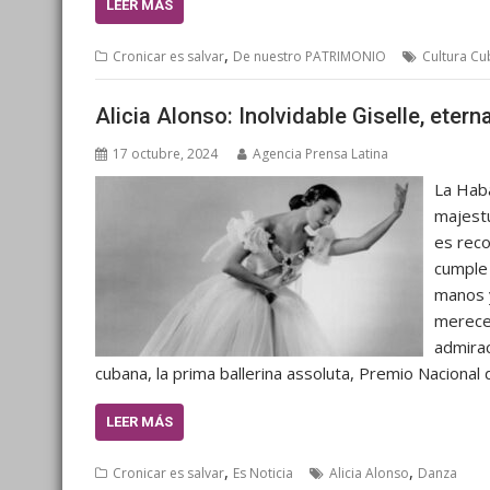
LEER MÁS
,
Cronicar es salvar
De nuestro PATRIMONIO
Cultura C
Alicia Alonso: Inolvidable Giselle, eter
17 octubre, 2024
Agencia Prensa Latina
La Haba
majestu
es reco
cumple 
manos y
mereced
admirac
cubana, la prima ballerina assoluta, Premio Naciona
LEER MÁS
,
,
Cronicar es salvar
Es Noticia
Alicia Alonso
Danza