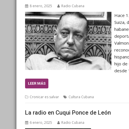
8 enero, 2025
Radio Cubana
Hace 1
Suiza, 
habaner
deporta
Valmont
reconoc
hispano
hijo de
desde 
LEER MÁS
Cronicar es salvar
Cultura Cubana
La radio en Cuqui Ponce de León
6 enero, 2025
Radio Cubana