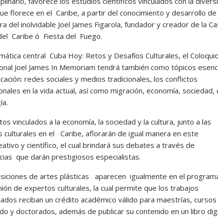
iplinario, favorece los estudios científicos vinculados con la divers
que florece en el Caribe, a partir del conocimiento y desarrollo de
ra del inolvidable Joel James Figarola, fundador y creador de la Ca
 del Caribe ó Fiesta del Fuego.
emática central Cuba Hoy: Retos y Desafíos Culturales, el Coloqui
ional Joel James In Memoriam tendrá también como tópicos esenci
cación: redes sociales y medios tradicionales, los conflictos
nales en la vida actual, así como migración, economía, sociedad, 
ía.
os vinculados a la economía, la sociedad y la cultura, junto a las
s culturales en el Caribe, aflorarán de igual manera en este
ativo y científico, el cual brindará sus debates a través de
cias que darán prestigiosos especialistas.
siciones de artes plásticas aparecen igualmente en el program
ión de expertos culturales, la cual permite que los trabajos
nados reciban un crédito académico válido para maestrías, cursos
do y doctorados, además de publicar su contenido en un libro digi