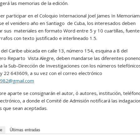
gerá las memorias de la edición.
er participar en el Coloquio Internacional Joel James In Memoriam
se el venidero año en Santiago de Cuba, los interesados deben
r sus materiales en formato Word entre 5 y 10 cuartillas, fuente 
rafos con texto justificado e interlineado 1.5.
 del Caribe ubicada en calle 13, número 154, esquina a 8 del
ero Reparto Vista Alegre, deben mandarse las diferentes ponenc
s a la Sub-Dirección de Investigaciones con los números telefónic
 22 643609, a su vez con el correo electrónico
r1982@gmail.com
re aparte se consignarán el autor, ó autores, institución, teléfon
lectrónico, a donde el Comité de Admisión notificará las indagaci
cas que sean aceptadas.
de
Últimas entradas