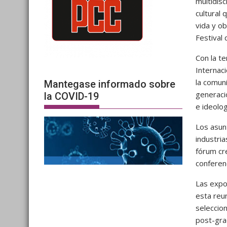
multidisc
cultural 
vida y ob
Festival
Con la t
Internac
la comuni
Mantegase informado sobre
generacio
la COVID-19
e ideolog
Los asunt
industria
fórum cre
conferen
Las expo
esta reun
seleccio
post-gra