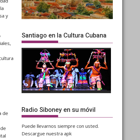
idad
 la
sa y
Santiago en la Cultura Cubana
o
ales,
cultura
Radio Siboney en su móvil
a de
Puede llevarnos siempre con usted.
 de
Descargue nuestra apk
tal