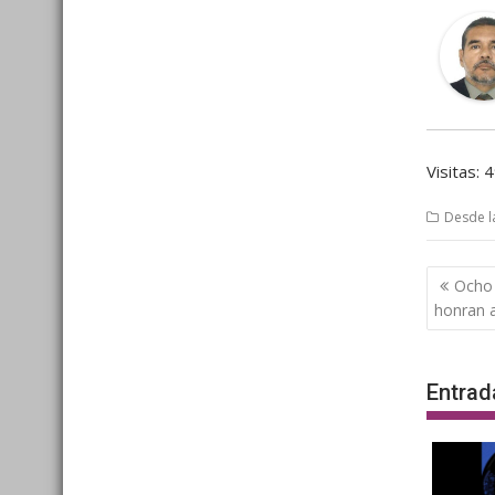
Visitas: 
Desde l
Nave
Ocho 
de
honran a
entra
Entrad