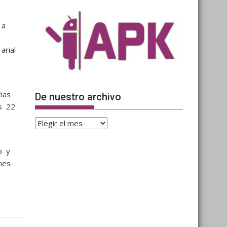
 a
arial
ias
De nuestro archivo
os 22
De
nuestro
archivo
o y
ones