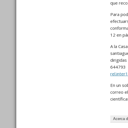
que reco
Para pod
efectuar
conforma
12 en pár
A la Casa
santiagu
dirigida
644793 y
rel.inte
En un sob
correo e
científi
Acerca 