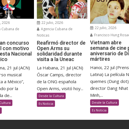
o, 2026
22 julio, 2026
22 julio, 2026
a Cubana de
Agencia Cubana de
Francisco Hung Rosa
Noticas
Vietnam abre
an concurso
Reafirmó director de
semana de cine 
l con motivo
Open Arms su
aniversario de D
iesta Nacional
solidaridad durante
mártires
ico
visita a la Uneac
Hanoi, 22 jul (Pren
a, 21 jul (ACN)
La Habana, 21 jul (ACN)
Latina) La película 
rso musical
Óscar Camps, director
quemes (Dung dot),
a a México”,
de la ONG española
director Dang Nhat
do por la
Open Arms, visitó hoy...
Minh,...
 de...
Desde la Cultura
Desde la Cultura
Cultura
Es Noticia
Es Noticia