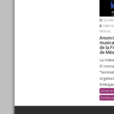
22 juli
Agenci
Noticas
Anunci
musica
de la F
de Méx
La Haban
El concu
“Serenat
organiza
Embajada
Desde la 
Es Noticia