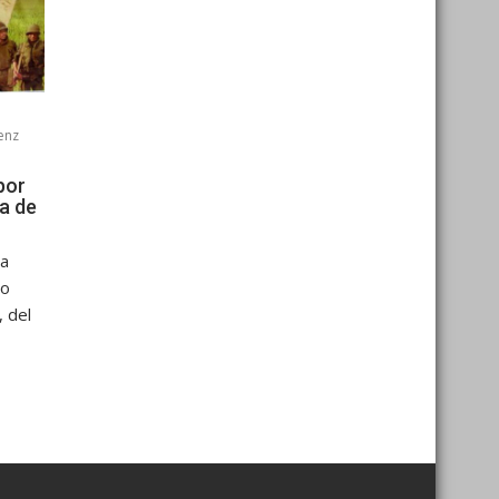
enz
por
ía de
sa
No
 del