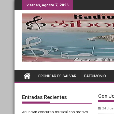
Saltar
viernes, agosto 7, 2026
al
contenido
CRONICAR ES SALVAR
PATRIMONIO
Con Jo
Entradas Recientes
24 dici
Anuncian concurso musical con motivo