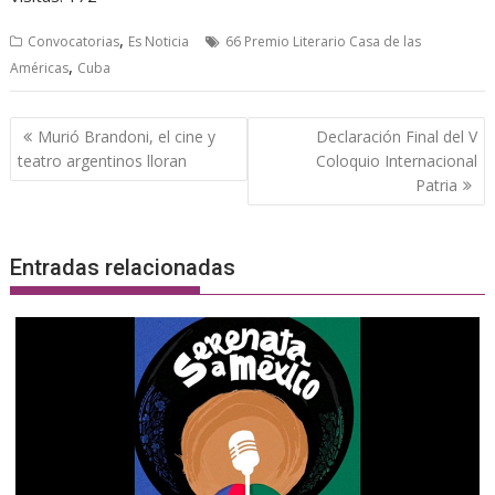
,
Convocatorias
Es Noticia
66 Premio Literario Casa de las
,
Américas
Cuba
Navegación
Murió Brandoni, el cine y
Declaración Final del V
de
teatro argentinos lloran
Coloquio Internacional
entradas
Patria
Entradas relacionadas