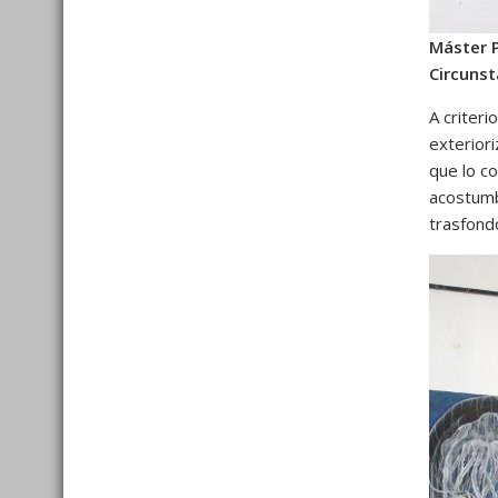
Máster P
Circunst
A criteri
exterior
que lo c
acostumb
trasfond