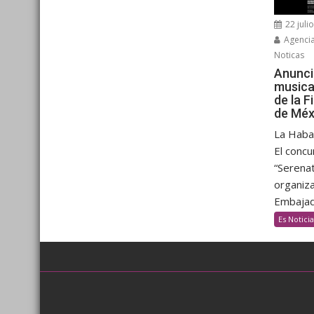
22 juli
Agenci
Noticas
Anunci
musica
de la F
de Méx
La Haban
El concu
“Serenat
organiza
Embajada
Es Noticia