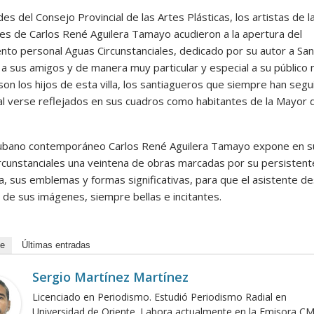
es del Consejo Provincial de las Artes Plásticas, los artistas de l
ares de Carlos René Aguilera Tamayo acudieron a la apertura del
ento personal Aguas Circunstanciales, dedicado por su autor a Sa
 a sus amigos y de manera muy particular y especial a su público
 son los hijos de esta villa, los santiagueros que siempre han segu
 al verse reflejados en sus cuadros como habitantes de la Mayor 
cubano contemporáneo Carlos René Aguilera Tamayo expone en s
rcunstanciales una veintena de obras marcadas por su persisten
, sus emblemas y formas significativas, para que el asistente de
 de sus imágenes, siempre bellas e incitantes.
de
Últimas entradas
Sergio Martínez Martínez
Licenciado en Periodismo. Estudió Periodismo Radial en
Universidad de Oriente. Labora actualmente en la Emisora C