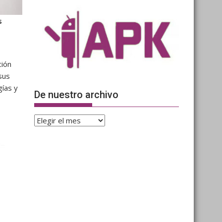
s
ción
sus
gías y
De nuestro archivo
De
nuestro
archivo