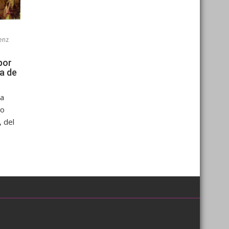
enz
por
ía de
sa
No
 del