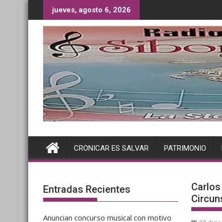
Saltar
jueves, agosto 6, 2026
al
contenido
CRONICAR ES SALVAR
PATRIMONIO
Carlos
Entradas Recientes
Circun
Anuncian concurso musical con motivo