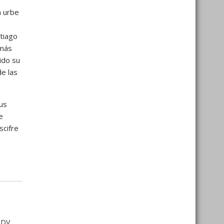
a urbe
ntiago
 más
ido su
de las
us
te
scifre
MDV