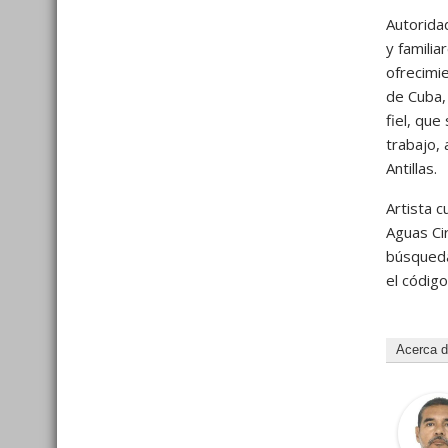
Autoridad
y famili
ofrecimi
de Cuba,
fiel, que
trabajo,
Antillas.
Artista 
Aguas Ci
búsqueda
el código
Acerca 