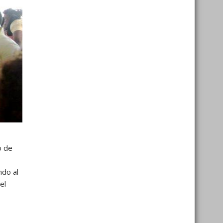
o de
ndo al
el