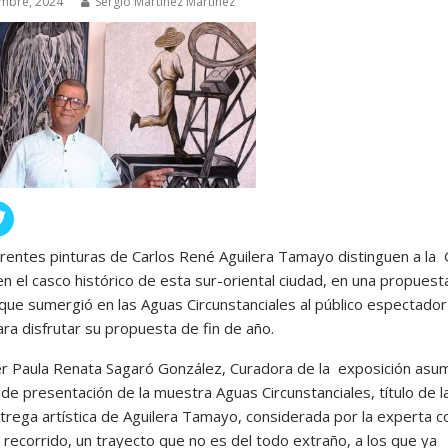
embre, 2024
Sergio Martínez Martínez
rentes pinturas de Carlos René Aguilera Tamayo distinguen a la 
n el casco histórico de esta sur-oriental ciudad, en una propuest
 que sumergió en las Aguas Circunstanciales al público espectado
ara disfrutar su propuesta de fin de año.
r Paula Renata Sagaró González, Curadora de la exposición asum
de presentación de la muestra Aguas Circunstanciales, título de l
ntrega artística de Aguilera Tamayo, considerada por la experta 
 recorrido, un trayecto que no es del todo extraño, a los que ya