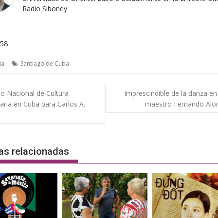
Radio Siboney
458
ia
Santiago de Cuba
gación
o Nacional de Cultura
Imprescindible de la danza en
ria en Cuba para Carlos A.
maestro Fernando Alo
das
a
as relacionadas