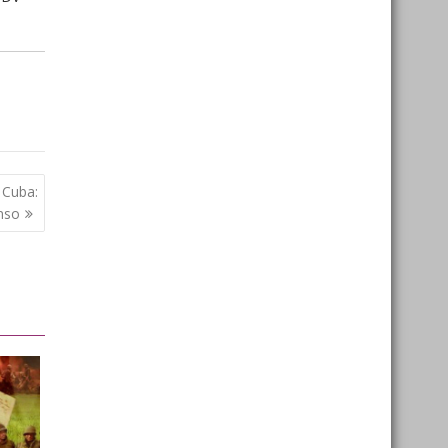
 Cuba:
nso