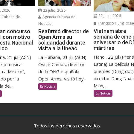
o, 2026
22 julio, 2026
22 julio, 2026
a Cubana de
Agencia Cubana de
Francisco Hung Rosa
Noticas
Vietnam abre
an concurso
Reafirmó director de
semana de cine 
l con motivo
Open Arms su
aniversario de D
iesta Nacional
solidaridad durante
mártires
ico
visita a la Uneac
Hanoi, 22 jul (Pren
a, 21 jul (ACN)
La Habana, 21 jul (ACN)
Latina) La película 
rso musical
Óscar Camps, director
quemes (Dung dot),
a a México”,
de la ONG española
director Dang Nhat
do por la
Open Arms, visitó hoy...
Minh,...
 de...
Es Noticia
Es Noticia
Todos los derechos reservados