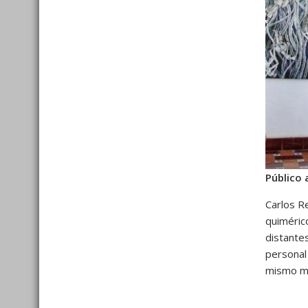
Público 
Carlos R
quiméric
distante
personal
mismo mo