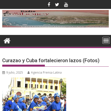
Saltar
al
contenido
Curazao y Cuba fortalecieron lazos (Fotos)
9 julio, 2025
Agencia Prensa Latina