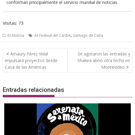
conforman principalmente el servicio mundial de noticias.
Visitas: 73
,
Es Noticia
44 Festival del Caribe
Santiago de Cuba
Navegación
Amaury Pérez Vidal
Se agotaron las entradas y
de
impulsará proyectos desde
Shakira abrió otra fecha en
entradas
Casa de las Américas
Montevideo
Entradas relacionadas