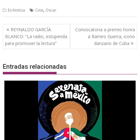
,
Es Noticia
Cine
Oscar
Navegación
REYNALDO GARCÍA
Convocatoria a premio honra
de
BLANCO: “La radio, estupenda
a Ramiro Guerra, icono
entradas
para promover la lectura”
danzario de Cuba
Entradas relacionadas