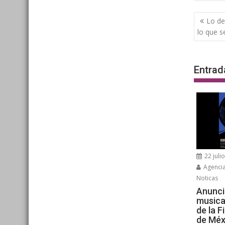
Nave
Lo de
de
lo que s
entra
Entrad
22 juli
Agenci
Noticas
Anunci
musica
de la F
de Méx