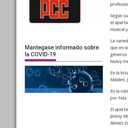
profesion
Según su 
el aparta
musical 
La varie
Mantegase informado sobre
que en lo
la COVID-19
géneros m
heavy met
En la list
Maiden, 
En la ca
por Fela
El apart
Jimmy Mil
Ahmet Er