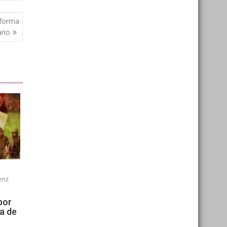
nforma
ario
enz
por
ía de