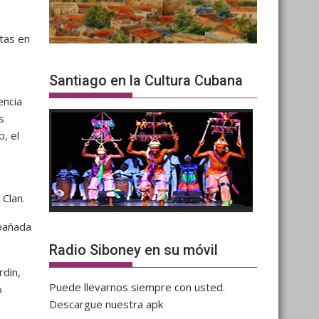
stas en
Santiago en la Cultura Cubana
encia
s
p, el
n
Clan.
mpañada
Radio Siboney en su móvil
rdin,
Puede llevarnos siempre con usted.
o
Descargue nuestra apk