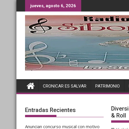
Saltar
jueves, agosto 6, 2026
al
contenido
CRONICAR ES SALVAR
PATRIMONIO
Divers
Entradas Recientes
& Roll
Anuncian concurso musical con motivo