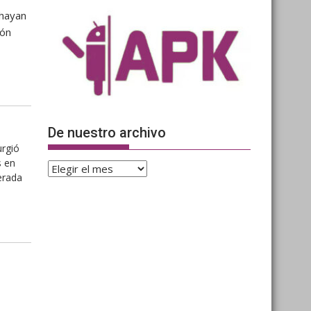
 hayan
ión
De nuestro archivo
urgió
s en
De
erada
nuestro
archivo