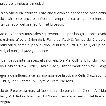
ales de la industria musical.
sitio oficial en internet, este año fueron seleccionados ocho arti
do intérprete, cinco en influencia temprana, cuatro en excelencia
y un ganador del premio Ahmet Ertegun.
dad de géneros musicales representados por los ganadores evid
s últimos años el Salón de la Fama del Rock & Roll se abrió a otro
usicales, como el pop, el rock, el blues, el R&B, el soul, el hip ho
al, el punk, el jazz y el dance.
a de nuevos intérpretes, el Salón eligió a Phil Collins, Billy Idol, Iro
Joy Division/New Order, Oasis, Sade, Luther Vandross y Wu-Tang 
tegoría de influencia temprana aparece la cubana Celia Cruz, aco
 Kuti, Queen Latifah, MC Lyte y Gram Parsons.
ado de Excelencia musical fue reservado para Linda Creed, Arif Ma
ler y Rick Rubin. Mientras, Ed Sullivan resultó acreedor del Premi
tegun.