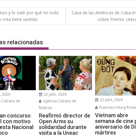
gación
nso y lo sutil: por qué no todo
Casa de las Américas de Cuba i
e crea tiene sentido
sobre Premio Liter
das
as relacionadas
o, 2026
22 julio, 2026
22 julio, 2026
a Cubana de
Agencia Cubana de
Francisco Hung Rosa
Noticas
Vietnam abre
an concurso
Reafirmó director de
semana de cine 
l con motivo
Open Arms su
aniversario de D
iesta Nacional
solidaridad durante
mártires
ico
visita a la Uneac