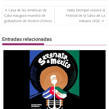
Navegación
Casa de las Américas de
Haila Mompié volverá al
de
Cuba inaugura muestra de
Festival de la Salsa de La
entradas
grabadores de Boston (Fotos)
Habana 2026
Entradas relacionadas