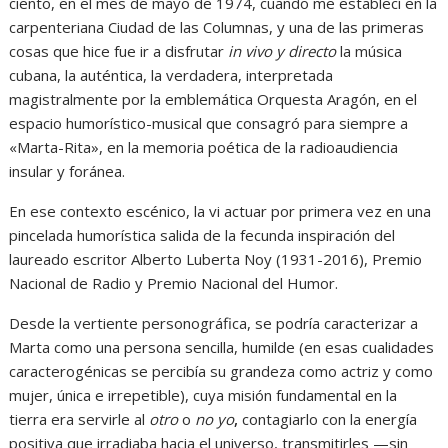
ciento, en el mes de mayo de 1974, cuando me establecí en la
carpenteriana Ciudad de las Columnas, y una de las primeras
cosas que hice fue ir a disfrutar
in vivo y directo
la música
cubana, la auténtica, la verdadera, interpretada
magistralmente por la emblemática Orquesta Aragón, en el
espacio humorístico-musical que consagró para siempre a
«Marta-Rita», en la memoria poética de la radioaudiencia
insular y foránea.
En ese contexto escénico, la vi actuar por primera vez en una
pincelada humorística salida de la fecunda inspiración del
laureado escritor Alberto Luberta Noy (1931-2016), Premio
Nacional de Radio y Premio Nacional del Humor.
Desde la vertiente personográfica, se podría caracterizar a
Marta como una persona sencilla, humilde (en esas cualidades
caracterogénicas se percibía su grandeza como actriz y como
mujer, única e irrepetible), cuya misión fundamental en la
tierra era servirle al
otro
o
no yo
,
contagiarlo con la energía
positiva que irradiaba hacia el universo, transmitirles —sin