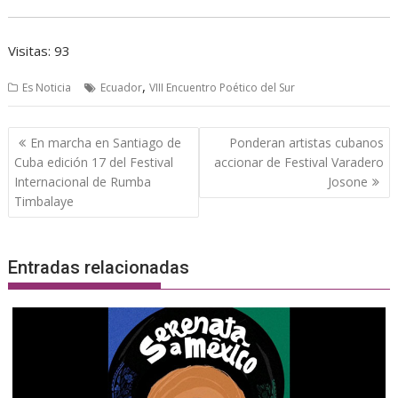
Visitas: 93
,
Es Noticia
Ecuador
VIII Encuentro Poético del Sur
Navegación
En marcha en Santiago de
Ponderan artistas cubanos
de
Cuba edición 17 del Festival
accionar de Festival Varadero
entradas
Internacional de Rumba
Josone
Timbalaye
Entradas relacionadas