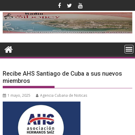
Saltar
al
contenido
Recibe AHS Santiago de Cuba a sus nuevos
miembros
1 mayo, 2025
Agencia Cubana de Noticas