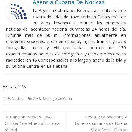
Agencia Cubana De Noticas
La Agencia Cubana de Noticias acumula más de
cuatro décadas de trayectoria en Cuba y más de
20 años llevando al mundo las principales
noticias del acontecer nacional durantelas 24 horas del día.
Difunde más de 50 mil informaciones anualmente en
diferentes soportes: texto en español, inglés, francés y ruso;
fotografía, audio y video,realizadas pormás de 130
experimentados periodistas, fotógrafos y otros profesionales
radicados en 16 Corresponsalías a lo largo y ancho de la Isla y
su Oficina Central en La Habana.
Visitas: 278
,
Es Noticia
AHS
Santiago de Cuba
Navegación
Canción “Steve’s Lava
Costa Rica ovaciona a
de
Chicken” de Minecraft marca
Estrellas cubanas de Buena
entradas
récord
Vista Social Club