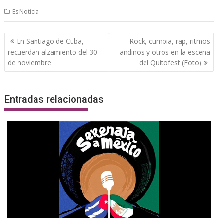
Es Noticia
Navegación
En Santiago de Cuba,
Rock, cumbia, rap, ritmos
de
recuerdan alzamiento del 30
andinos y otros en la escena
entradas
de noviembre
del Quitofest (Foto)
Entradas relacionadas