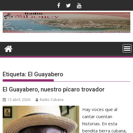
Saltar
al
contenido
Etiqueta:
El Guayabero
El Guayabero, nuestro pícaro trovador
13 abril, 2026
Radio Cubana
Hay voces que al
cantar cuentan
historias. En esta
bendita tierra cubana,