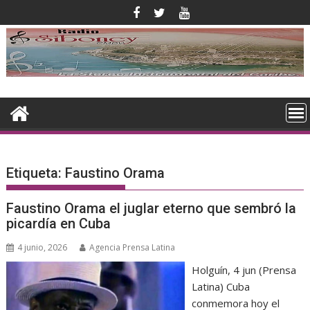
Saltar
al
contenido
Etiqueta:
Faustino Orama
Faustino Orama el juglar eterno que sembró la
picardía en Cuba
4 junio, 2026
Agencia Prensa Latina
Holguín, 4 jun (Prensa
Latina) Cuba
conmemora hoy el