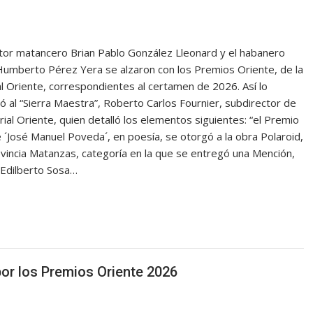
itor matancero Brian Pablo González Lleonard y el habanero
Humberto Pérez Yera se alzaron con los Premios Oriente, de la
al Oriente, correspondientes al certamen de 2026. Así lo
ó al “Sierra Maestra”, Roberto Carlos Fournier, subdirector de
orial Oriente, quien detalló los elementos siguientes: “el Premio
 ´José Manuel Poveda´, en poesía, se otorgó a la obra Polaroid,
ovincia Matanzas, categoría en la que se entregó una Mención,
n Edilberto Sosa…
or los Premios Oriente 2026