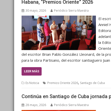
Habana, “Premios Oriente” 2026
30 mayo, 2026
Periódico Sierra Maestra
El escr
Anniel 
Editori
adelant
la Edit
Oriente
del escritor Brian Pablo González Lleonard, de la pr
para la obra Partisano, del escritor santiaguero Jua
LEER MÁS
,
Es Noticia
Premios Oriente 2026
Santiago de Cuba
Continúa en Santiago de Cuba jornada p
28 mayo, 2026
Periódico Sierra Maestra