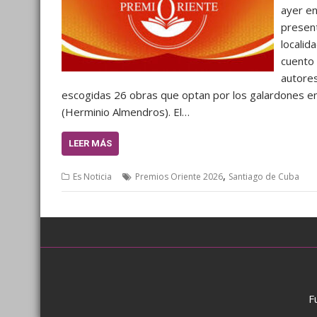
ayer en
present
localid
cuento 
autores
escogidas 26 obras que optan por los galardones en 
(Herminio Almendros). El…
LEER MÁS
,
Es Noticia
Premios Oriente 2026
Santiago de Cuba
F