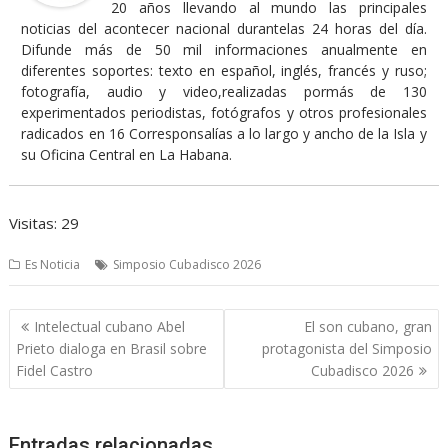
20 años llevando al mundo las principales
noticias del acontecer nacional durantelas 24 horas del día.
Difunde más de 50 mil informaciones anualmente en
diferentes soportes: texto en español, inglés, francés y ruso;
fotografía, audio y video,realizadas pormás de 130
experimentados periodistas, fotógrafos y otros profesionales
radicados en 16 Corresponsalías a lo largo y ancho de la Isla y
su Oficina Central en La Habana.
Visitas: 29
Es Noticia
Simposio Cubadisco 2026
Navegación
Intelectual cubano Abel
El son cubano, gran
de
Prieto dialoga en Brasil sobre
protagonista del Simposio
entradas
Fidel Castro
Cubadisco 2026
Entradas relacionadas