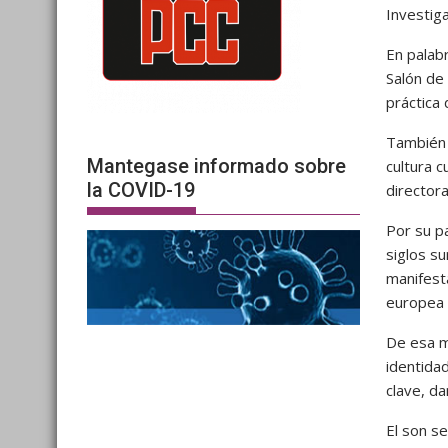
Investig
En palab
Salón de 
práctica
También 
Mantegase informado sobre
cultura 
la COVID-19
directora
Por su p
siglos su
manifest
europea 
De esa m
identidad
clave, d
El son se