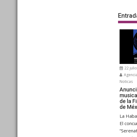
entra
Entrad
22 juli
Agenci
Noticas
Anunci
musica
de la F
de Méx
La Haban
El concu
“Serenat