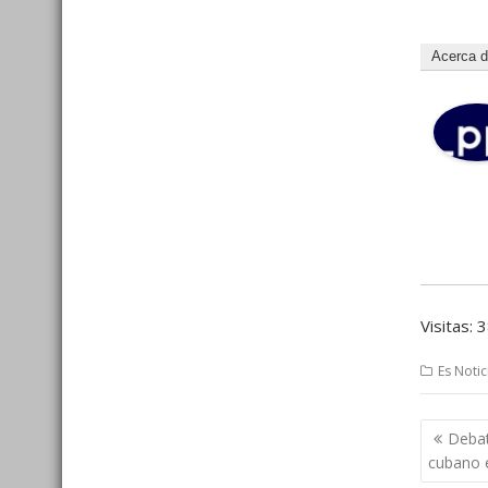
Acerca 
Visitas: 
Es Notic
Nave
Debat
de
cubano 