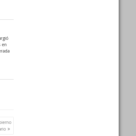
urgió
s en
erada
bierno
rio