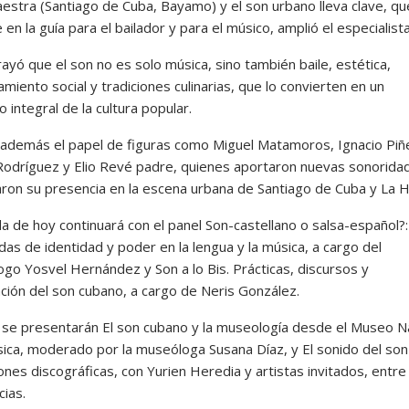
aestra (Santiago de Cuba, Bayamo) y el son urbano lleva clave, qu
 en la guía para el bailador y para el músico, amplió el especialista
ayó que el son no es solo música, sino también baile, estética,
iento social y tradiciones culinarias, que lo convierten en un
integral de la cultura popular.
además el papel de figuras como Miguel Matamoros, Ignacio Piñe
Rodríguez y Elio Revé padre, quienes aportaron nuevas sonorida
aron su presencia en la escena urbana de Santiago de Cuba y La 
a de hoy continuará con el panel Son-castellano o salsa-español?:
das de identidad y poder en la lengua y la música, a cargo del
go Yosvel Hernández y Son a lo Bis. Prácticas, discursos y
ción del son cubano, a cargo de Neris González.
se presentarán El son cubano y la museología desde el Museo N
sica, moderado por la museóloga Susana Díaz, y El sonido del son
nes discográficas, con Yurien Heredia y artistas invitados, entre
cias.