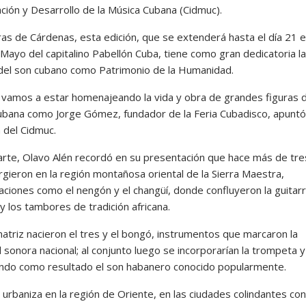
ación y Desarrollo de la Música Cubana (Cidmuc).
ras de Cárdenas, esta edición, que se extenderá hasta el día 21 e
Mayo del capitalino Pabellón Cuba, tiene como gran dedicatoria la
 del son cubano como Patrimonio de la Humanidad.
vamos a estar homenajeando la vida y obra de grandes figuras d
cubana como Jorge Gómez, fundador de la Feria Cubadisco, apuntó
 del Cidmuc.
arte, Olavo Alén recordó en su presentación que hace más de tre
rgieron en la región montañosa oriental de la Sierra Maestra,
aciones como el nengón y el changüí, donde confluyeron la guitar
y los tambores de tradición africana.
atriz nacieron el tres y el bongó, instrumentos que marcaron la
 sonora nacional; al conjunto luego se incorporarían la trompeta y
ando como resultado el son habanero conocido popularmente.
 urbaniza en la región de Oriente, en las ciudades colindantes con