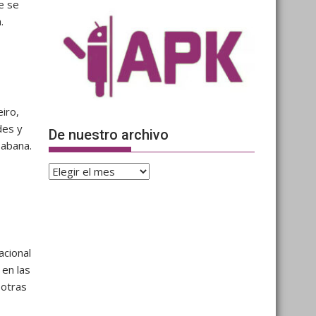
e se
.
iro,
des y
De nuestro archivo
Habana.
De
nuestro
archivo
acional
 en las
 otras