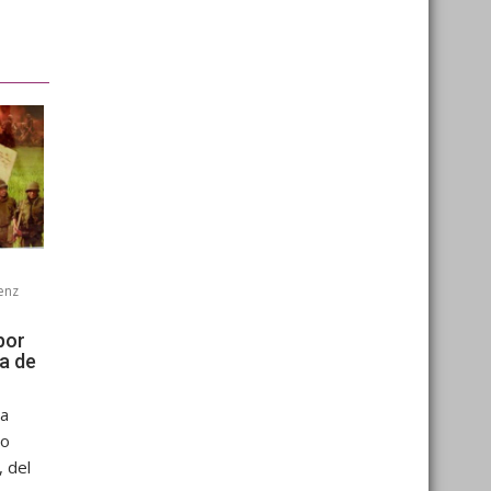
enz
por
ía de
sa
No
 del