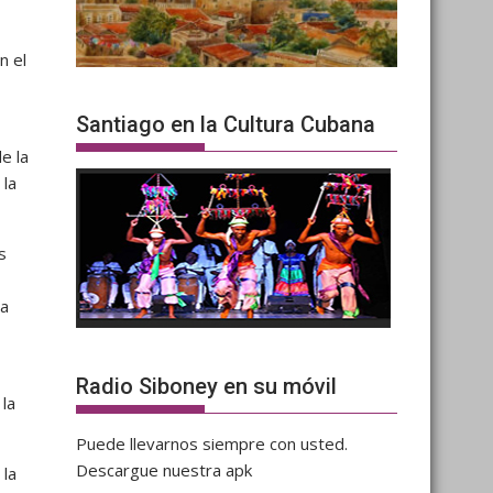
n el
Santiago en la Cultura Cubana
e la
 la
s
ra
Radio Siboney en su móvil
 la
Puede llevarnos siempre con usted.
Descargue nuestra apk
 la