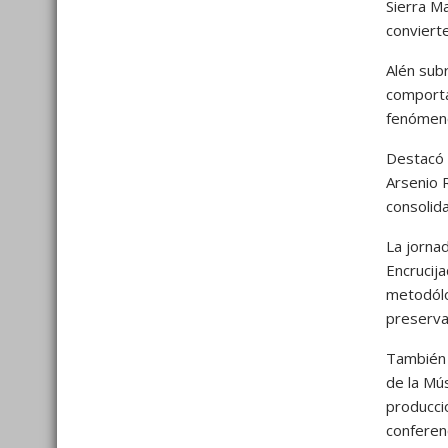
Sierra M
convierte
Alén subr
comportam
fenómeno 
Destacó 
Arsenio 
consolid
La jornad
Encrucija
metodólo
preserva
También 
de la Mú
produccio
conferen