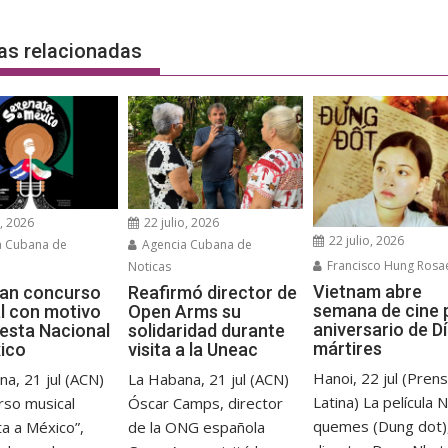
das
as relacionadas
o, 2026
22 julio, 2026
22 julio, 2026
a Cubana de
Agencia Cubana de
Francisco Hung Rosa
Noticas
Vietnam abre
an concurso
Reafirmó director de
semana de cine 
l con motivo
Open Arms su
aniversario de D
iesta Nacional
solidaridad durante
mártires
ico
visita a la Uneac
Hanoi, 22 jul (Pren
a, 21 jul (ACN)
La Habana, 21 jul (ACN)
Latina) La película 
rso musical
Óscar Camps, director
quemes (Dung dot),
a a México”,
de la ONG española