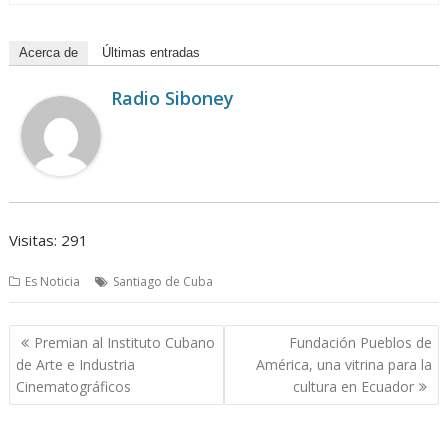
Acerca de
Últimas entradas
Radio Siboney
Visitas: 291
Es Noticia
Santiago de Cuba
Navegación
Premian al Instituto Cubano
Fundación Pueblos de
de
de Arte e Industria
América, una vitrina para la
entradas
Cinematográficos
cultura en Ecuador