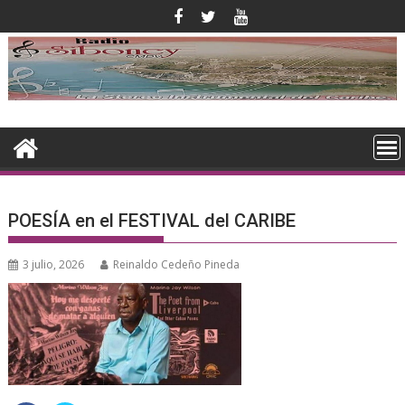
Saltar
al
contenido
POESÍA en el FESTIVAL del CARIBE
3 julio, 2026
Reinaldo Cedeño Pineda