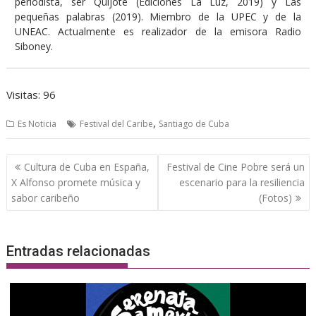
periodista, ser Quijote (Ediciones La Luz, 2019) y Las
pequeñas palabras (2019). Miembro de la UPEC y de la
UNEAC. Actualmente es realizador de la emisora Radio
Siboney.
Visitas: 96
,
Es Noticia
Festival del Caribe
Santiago de Cuba
Navegación
Cultura de Cuba en España,
Festival de Cine Pobre será un
de
X Alfonso promete música y
escenario para la resiliencia
entradas
sabor caribeño
(Fotos)
Entradas relacionadas