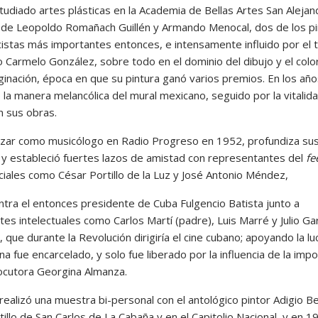
tudiado artes plásticas en la Academia de Bellas Artes San Alejan
o de Leopoldo Romañach Guillén y Armando Menocal, dos de los p
istas más importantes entonces, e intensamente influido por el 
 Carmelo González, sobre todo en el dominio del dibujo y el colo
ginación, época en que su pintura ganó varios premios. En los año
ó la manera melancólica del mural mexicano, seguido por la vitalid
n sus obras.
zar como musicólogo en Radio Progreso en 1952, profundiza su
 y estableció fuertes lazos de amistad con representantes del
fe
ciales como César Portillo de la Luz y José Antonio Méndez,
ntra el entonces presidente de Cuba Fulgencio Batista junto a
es intelectuales como Carlos Martí (padre), Luis Marré y Julio Ga
 que durante la Revolución dirigiría el cine cubano; apoyando la lu
na fue encarcelado, y solo fue liberado por la influencia de la imp
locutora Georgina Almanza.
realizó una muestra bi-personal con el antológico pintor Adigio B
tillo de San Carlos de La Cabaña y en el Capitolio Nacional, y en 1