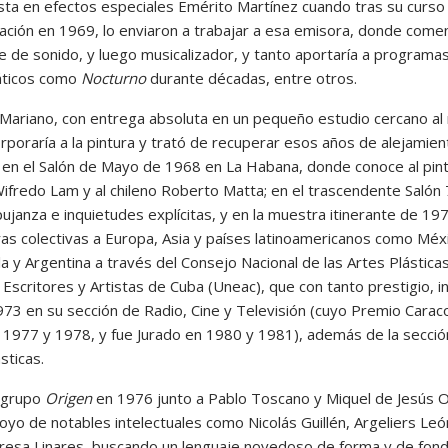
ista en efectos especiales Emérito Martínez cuando tras su curso
zación en 1969, lo enviaron a trabajar a esa emisora, donde come
e de sonido, y luego musicalizador, y tanto aportaría a programas
ticos como
Nocturno
durante décadas, entre otros.
Mariano, con entrega absoluta en un pequeño estudio cercano al
rporaría a la pintura y trató de recuperar esos años de alejamien
ó en el Salón de Mayo de 1968 en La Habana, donde conoce al pin
ifredo Lam y al chileno Roberto Matta; en el trascendente Salón
ujanza e inquietudes explícitas, y en la muestra itinerante de 19
ras colectivas a Europa, Asia y países latinoamericanos como Méx
 y Argentina a través del Consejo Nacional de las Artes Plásticas
Escritores y Artistas de Cuba (Uneac), que con tanto prestigio, i
73 en su sección de Radio, Cine y Televisión (cuyo Premio Carac
 1977 y 1978, y fue Jurado en 1980 y 1981), además de la secció
sticas.
 grupo
Origen
en 1976 junto a Pablo Toscano y Miquel de Jesús O
oyo de notables intelectuales como Nicolás Guillén, Argeliers Leó
resa Linares, buscando un lenguaje novedoso de forma y de fon