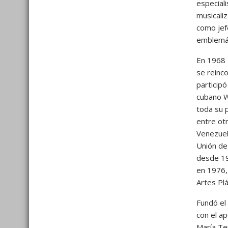
especial
musicali
como jef
emblemá
En 1968 
se reinco
particip
cubano W
toda su p
entre ot
Venezuela
Unión de 
desde 19
en 1976,
Artes Plá
Fundó el
con el ap
María Te