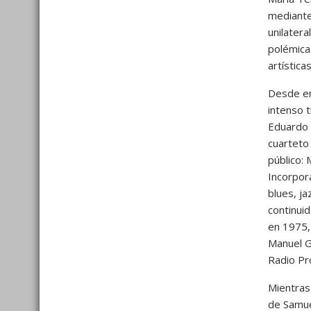
mediante
unilater
polémica
artístic
Desde ent
intenso 
Eduardo 
cuarteto
público: 
Incorpor
blues, j
continuid
en 1975, 
Manuel G
Radio Pr
Mientras 
de Samuel