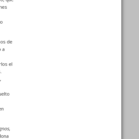
ones
no
ños de
o a
los el
.
,
uelto
en
gnos
,
lona