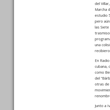
del Villa
Marcha de
estudio 
pero aún 
las Siete
trasmisor
programa
una coli
recibiero
En Radio
cubana, 
como Ben
del “Bár
otras de
movimien
renombre
Junto a 