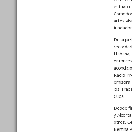
estuvo e
Comodoro
artes vis
fundador
De aquel
recordar
Habana, 
entonces
acondicio
Radio Pr
emisora,
los Trab
Cuba.
Desde fi
y Alcort
otros, Cé
Bertina 