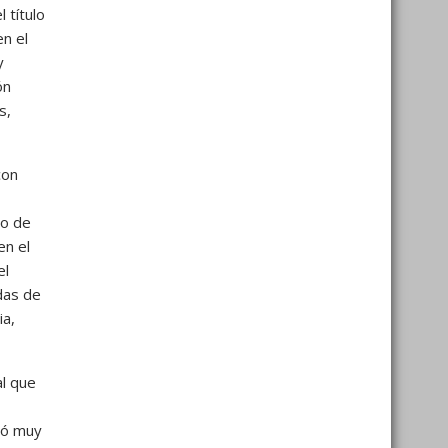
 título
n el
y
ón
s,
con
do de
en el
el
das de
ia,
al que
itó muy