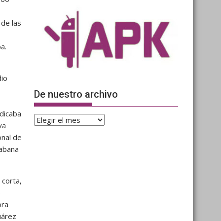
de las
a.
dio
De nuestro archivo
adicaba
De
va
nuestro
onal de
archivo
Habana
 corta,
e
ora
uárez