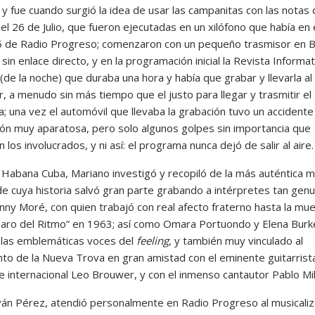
r, y fue cuando surgió la idea de usar las campanitas con las notas 
l 26 de Julio, que fueron ejecutadas en un xilófono que había en 
5 de Radio Progreso; comenzaron con un pequeño trasmisor en B
sin enlace directo, y en la programación inicial la Revista Informa
 (de la noche) que duraba una hora y había que grabar y llevarla al
, a menudo sin más tiempo que el justo para llegar y trasmitir el
; una vez el automóvil que llevaba la grabación tuvo un accidente
sión muy aparatosa, pero solo algunos golpes sin importancia que
n los involucrados, y ni así: el programa nunca dejó de salir al aire.
 Habana Cuba, Mariano investigó y recopiló de la más auténtica m
de cuya historia salvó gran parte grabando a intérpretes tan genu
ny Moré, con quien trabajó con real afecto fraterno hasta la mu
baro del Ritmo” en 1963; así como Omara Portuondo y Elena Burk
 las emblemáticas voces del
feeling
, y también muy vinculado al
to de la Nueva Trova en gran amistad con el eminente guitarrist
 internacional Leo Brouwer, y con el inmenso cantautor Pablo Mi
Iván Pérez, atendió personalmente en Radio Progreso al musicali