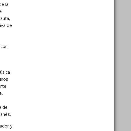
de la
el
auta,
tiva de
 con
úsica
inos
erte
e,
a de
lanés.
zador y