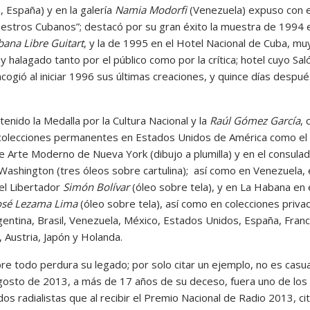
, España) y en la galería
Namia Modorfi
(Venezuela) expuso con el
estros Cubanos”; destacó por su gran éxito la muestra de 1994 e
ana Libre Guitart
, y la de 1995 en el Hotel Nacional de Cuba, mu
y halagado tanto por el público como por la crítica; hotel cuyo Sal
ogió al iniciar 1996 sus últimas creaciones, y quince días despué
enido la Medalla por la Cultura Nacional y la
Raúl Gómez García
, 
colecciones permanentes en Estados Unidos de América como el
 Arte Moderno de Nueva York (dibujo a plumilla) y en el consula
Washington (tres óleos sobre cartulina); así como en Venezuela, 
l Libertador
Simón Bolívar
(óleo sobre tela), y en La Habana en 
osé Lezama Lima
(óleo sobre tela), así como en colecciones priva
gentina, Brasil, Venezuela, México, Estados Unidos, España, Franc
 Austria, Japón y Holanda.
re todo perdura su legado; por solo citar un ejemplo, no es casu
gosto de 2013, a más de 17 años de su deceso, fuera uno de los
os radialistas que al recibir el Premio Nacional de Radio 2013, c