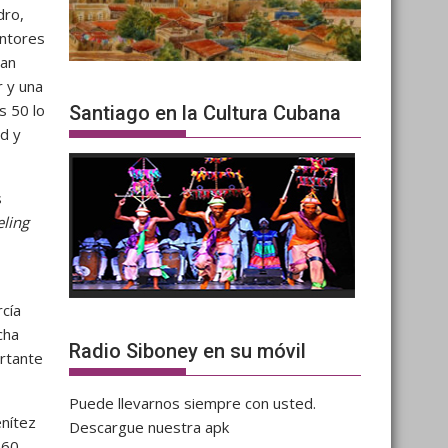
dro,
intores
tan
r y una
s 50 lo
Santiago en la Cultura Cubana
ad y
s
eling
rcía
cha
Radio Siboney en su móvil
ortante
Puede llevarnos siempre con usted.
enítez
Descargue nuestra apk
960