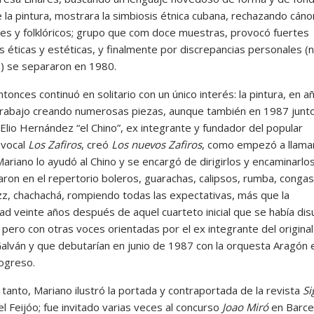
 la pintura, mostrara la simbiosis étnica cubana, rechazando cán
ales y folklóricos; grupo que com doce muestras, provocó fuertes
s éticas y estéticas, y finalmente por discrepancias personales (
as) se separaron en 1980.
onces continuó en solitario con un único interés: la pintura, en a
trabajo creando numerosas piezas, aunque también en 1987 junt
Elio Hernández “el Chino”, ex integrante y fundador del popular
 vocal
Los Zafiros
, creó
Los nuevos Zafiros
, como empezó a llamar
Mariano lo ayudó al Chino y se encargó de dirigirlos y encaminarlos
aron en el repertorio boleros, guarachas, calipsos, rumba, congas
azz, chachachá, rompiendo todas las expectativas, más que la
ad veinte años después de aquel cuarteto inicial que se había dis
pero con otras voces orientadas por el ex integrante del original
alván y que debutarían en junio de 1987 con la orquesta Aragón 
ogreso.
tanto, Mariano ilustró la portada y contraportada de la revista
Si
 Feijóo; fue invitado varias veces al concurso
Joao Miró
en Barce