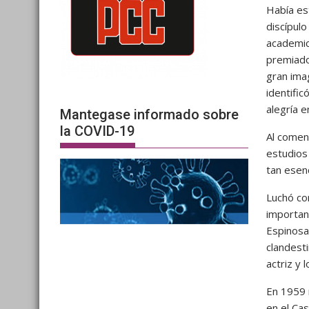
Había es
discípul
academic
premiado
gran ima
identific
alegría e
Mantegase informado sobre
la COVID-19
Al comen
estudios
tan esen
Luchó co
important
Espinosa,
clandesti
actriz y 
En 1959 
en el Cas