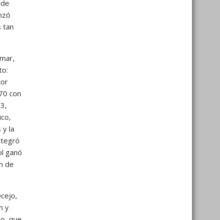
 de
nzó
 tan
 mar,
to:
tor
 70 con
73,
ico,
 y la
ntegró
ol ganó
n de
cejo,
n y
do, que