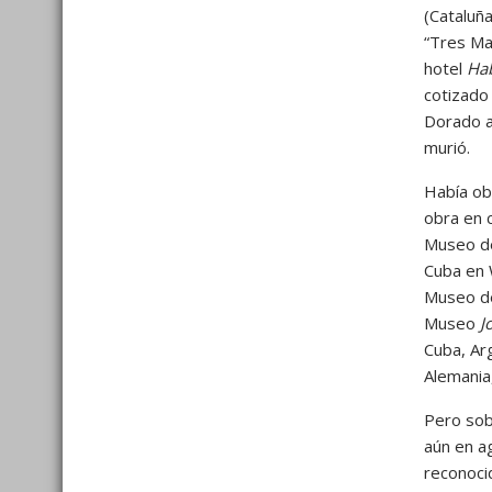
(Cataluña
“Tres Ma
hotel
Hab
cotizado 
Dorado ac
murió.
Había obt
obra en 
Museo de
Cuba en 
Museo de
Museo
J
Cuba, Ar
Alemania,
Pero sob
aún en a
reconocid