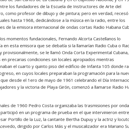
ntre los fundadores de la Escuela de Instructores de Arte del
, como profesor de dibujo y de pintura; pero en verdad, recesó 
uales hasta 1968, dedicándose a la música en la radio, entre los
es de la emisora internacional de ondas cortas Radio Habana Cub
los momentos fundacionales, Fernando Alcorta Castellanos lo
ía en esta emisora que se debatía si la llamarían Radio Cuba o Ra
y provisionalmente, se le llamó Onda Corta Experimental Cubana,
 en precarias condiciones sin locales apropiados mientras
naban el cuarto y quinto piso del edificio de Infanta 105 donde r
ogreso, en cuyos locales preparaban la programación para la nue
 que desde el 1ero de mayo de 1961 celebrando el Día Internaci
ajadores y la victoria de Playa Girón, comenzó a llamarse Radio 
nales de 1960 Pedro Costa organizaba las trasmisiones por onda
a participó en un programa de prueba en el que intervinieron entr
sar Portillo de la Luz, la cantante Bertha Dupuy y la actriz y locut
Acevedo, dirigido por Carlos Más y el musicalizador era Mariano S