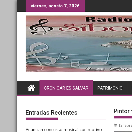
Saltar
viernes, agosto 7, 2026
al
contenido
CRONICAR ES SALVAR
PATRIMONIO
Pintor 
Entradas Recientes
13 febr
Anuncian concurso musical con motivo