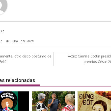
237
,
ia
Cuba
José Martí
gación
amente, otro disco póstumo de
Actriz Camille Cottin presid
Feliú
premios César 2
das
as relacionadas