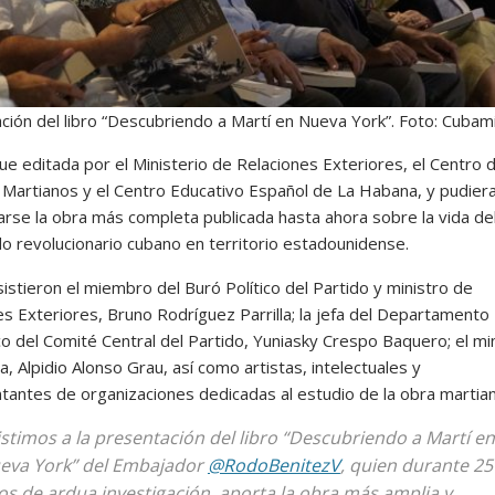
ción del libro “Descubriendo a Martí en Nueva York”. Foto: Cubam
ue editada por el Ministerio de Relaciones Exteriores, el Centro 
 Martianos y el Centro Educativo Español de La Habana, y pudier
arse la obra más completa publicada hasta ahora sobre la vida de
o revolucionario cubano en territorio estadounidense.
sistieron el miembro del Buró Político del Partido y ministro de
es Exteriores, Bruno Rodríguez Parrilla; la jefa del Departamento
co del Comité Central del Partido, Yuniasky Crespo Baquero; el mi
a, Alpidio Alonso Grau, así como artistas, intelectuales y
tantes de organizaciones dedicadas al estudio de la obra martian
istimos a la presentación del libro “Descubriendo a Martí en
eva York” del Embajador
@RodoBenitezV
, quien durante 25
os de ardua investigación, aporta la obra más amplia y