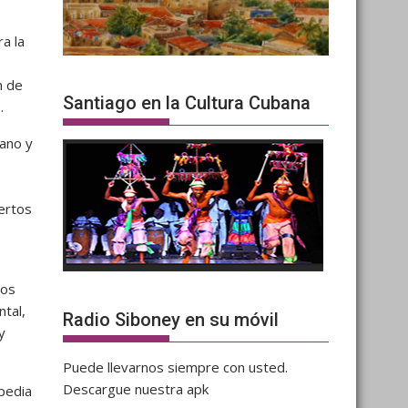
ra la
n de
Santiago en la Cultura Cubana
.
ano y
ertos
los
ntal,
Radio Siboney en su móvil
y
Puede llevarnos siempre con usted.
Descargue nuestra apk
opedia