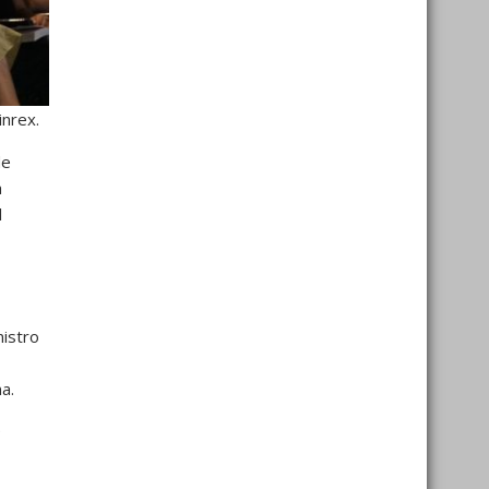
inrex.
de
a
l
nistro
a.