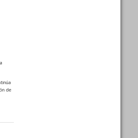
a
ntinúa
ión de