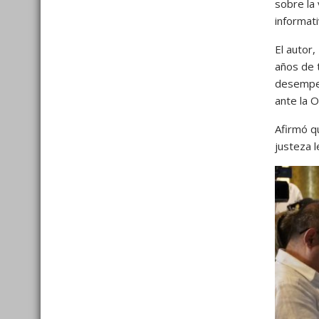
sobre la
informat
El autor,
años de 
desempe
ante la 
Afirmó qu
justeza l