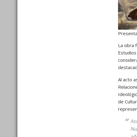
Presenta
La obra f
Estudios
consider
destacad
Al acto a
Relacion
Ideológi
de Cultur
represen
As
Nu
añ