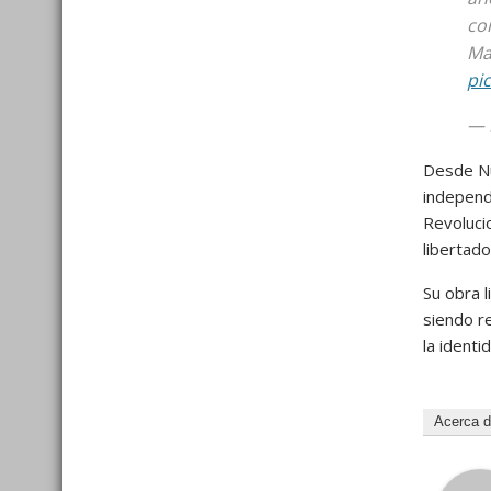
co
Ma
pi
— 
Desde Nu
independe
Revolucio
libertado
Su obra l
siendo r
la identi
Acerca 