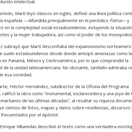
lución intelectual.
ríodo, Martí leyó clásicos en inglés, definió una línea política cont
a española —difundida principalmente en el periódico
Patria—
y
ó en la complejidad social estadounidense, incluyendo la situació
antes y la mujer trabajadora, así como el poder de los monopolios
z subrayó que Martí desconfiaba del expansionismo norteameric
e suelo estadounidense desde donde anticipó amenazas como la
ia en Panamá, México y Centroamérica, por lo que comprendió la
d de la unidad latinoamericana. No obstante, también admiraba ci
de esa sociedad.
arte, Héctor Hernández, subdirector de la Oficina del Programa
, calificó la obra como “monumental, esclarecedora y una joya de 
 martianos de las últimas décadas”, al resaltar su riqueza docume
uye cientos de fotos, mapas y datos sobre residencias, discursos 
 frecuentados por el Apóstol.
r Enrique Villuendas describió el texto como una verdadera encicl