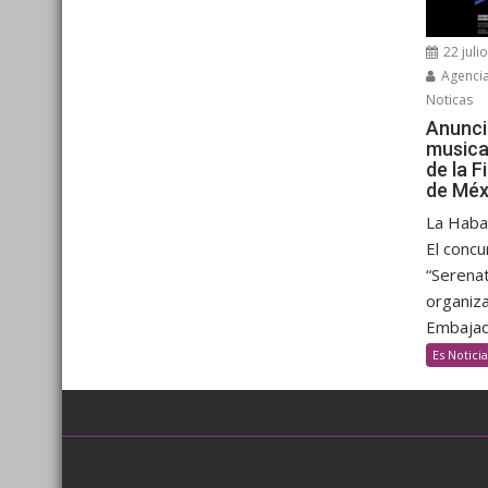
22 juli
Agenci
Noticas
Anunci
musica
de la F
de Méx
La Haban
El concu
“Serenat
organiza
Embajada
Es Noticia