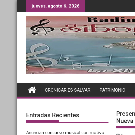
Saltar
jueves, agosto 6, 2026
al
contenido
CRONICAR ES SALVAR
PATRIMONIO
Presen
Entradas Recientes
Nueva 
Anuncian concurso musical con motivo