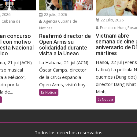
o, 2026
22 julio, 2026
22 julio, 2026
a Cubana de
Agencia Cubana de
Francisco Hung Rosa
Noticas
Vietnam abre
an concurso
Reafirmó director de
semana de cine 
l con motivo
Open Arms su
aniversario de D
iesta Nacional
solidaridad durante
mártires
ico
visita a la Uneac
Hanoi, 22 jul (Pren
a, 21 jul (ACN)
La Habana, 21 jul (ACN)
Latina) La película 
rso musical
Óscar Camps, director
quemes (Dung dot),
a a México”,
de la ONG española
director Dang Nhat
do por la
Open Arms, visitó hoy...
Minh,...
 de...
Es Noticia
Es Noticia
Todos los derechos reservados