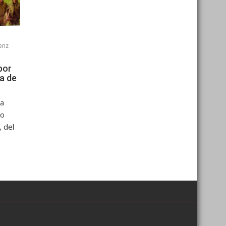
enz
por
ía de
sa
No
 del