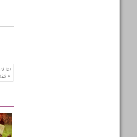
irá los
026