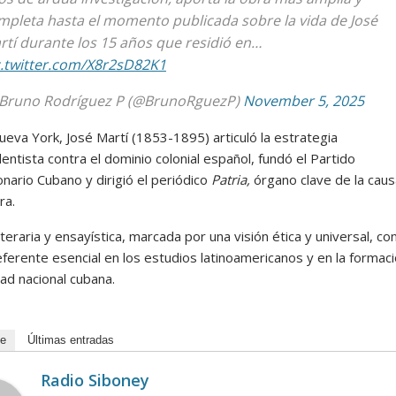
mpleta hasta el momento publicada sobre la vida de José
rtí durante los 15 años que residió en…
c.twitter.com/X8r2sD82K1
Bruno Rodríguez P (@BrunoRguezP)
November 5, 2025
eva York, José Martí (1853-1895) articuló la estrategia
ntista contra el dominio colonial español, fundó el Partido
nario Cubano y dirigió el periódico
Patria,
órgano clave de la caus
ra.
iteraria y ensayística, marcada por una visión ética y universal, co
eferente esencial en los estudios latinoamericanos y en la formac
dad nacional cubana.
de
Últimas entradas
Radio Siboney