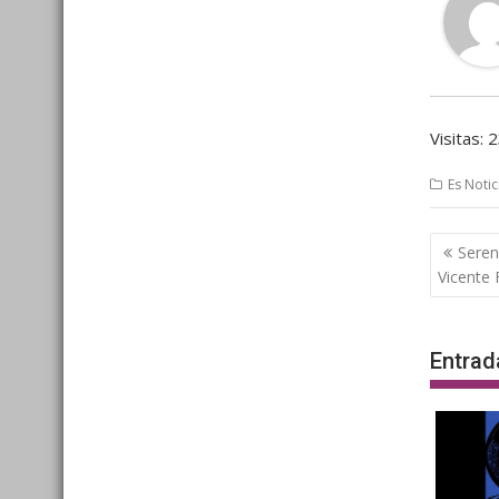
Visitas: 
Es Notic
Nave
Seren
de
Vicente 
entra
Entrad