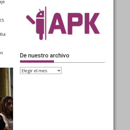
aje
 25
uba
on
De nuestro archivo
De
nuestro
archivo