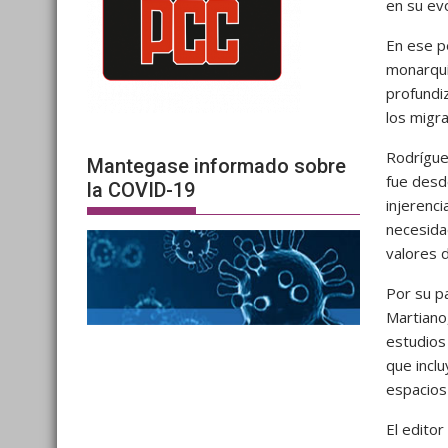
en su evo
En ese pe
monarquí
profundiz
los migr
Rodrígue
Mantegase informado sobre
fue desd
la COVID-19
injerenc
necesida
valores 
Por su p
Martiano
estudios
que incl
espacios
El edito