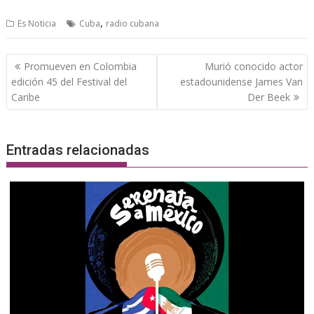
,
Es Noticia
Cuba
radio cubana
Navegación
Promueven en Colombia
Murió conocido actor
de
edición 45 del Festival del
estadounidense James Van
entradas
Caribe
Der Beek
Entradas relacionadas