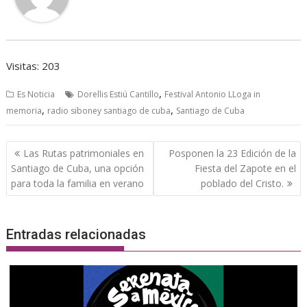
Visitas: 203
,
Es Noticia
Dorellis Estiú Cantillo
Festival Antonio LLoga in
,
,
memoria
radio siboney santiago de cuba
Santiago de Cuba
Navegación
Las Rutas patrimoniales en
Posponen la 23 Edición de la
de
Santiago de Cuba, una opción
Fiesta del Zapote en el
entradas
para toda la familia en verano
poblado del Cristo.
Entradas relacionadas