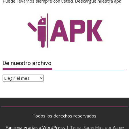
Puede llevarnos siempre con usted. Descargue nuestra apk
De nuestro archivo
De
nuestro
archivo
Todos los derechos reservados
Funciona gracias a WordPress
|
Tema: SuperMag por
Acme