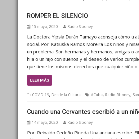
ROMPER EL SILENCIO
15 mayo, 2020
Radio Siboney
La Doctora Yipsia Durán Tamayo aconseja cómo trata
social. Por: Katiuska Ramos Moreira Los niños y niña
un problema. Son hermanas y hermanos, amigas o ami
hija o un hijo con sueños y el deseo de verlos cumpl
que tiene los mismos derechos que cualquier niño o 
LEER MÁS
,
,
,
COVID-19
Desde la Cultura
#Cuba
Radio Siboney
San
Cuando una Cervantes escribió a un niñ
14 mayo, 2020
Radio Siboney
Por: Reinaldo Cedeño Pineda Una anciana escribe. Ella