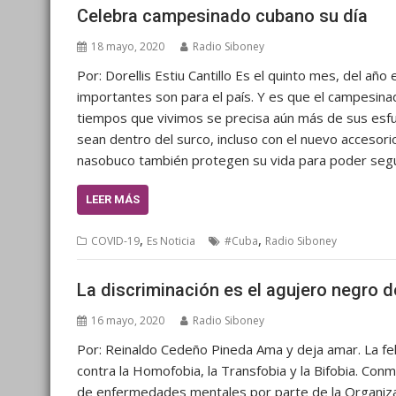
Celebra campesinado cubano su día
18 mayo, 2020
Radio Siboney
Por: Dorellis Estiu Cantillo Es el quinto mes, del a
importantes son para el país. Y es que el campesin
tiempos que vivimos se precisa aún más de sus esfu
sean dentro del surco, incluso con el nuevo accesor
nasobuco también protegen su vida para poder segu
LEER MÁS
,
,
COVID-19
Es Noticia
#Cuba
Radio Siboney
La discriminación es el agujero negro de
16 mayo, 2020
Radio Siboney
Por: Reinaldo Cedeño Pineda Ama y deja amar. La feli
contra la Homofobia, la Transfobia y la Bifobia. Con
de enfermedades mentales por parte de la Organizació