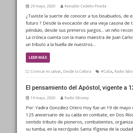
20 mayo, 2020
Reinaldo Cedeño Pineda
¿Tuviste la suerte de conocer a tus bisabuelos, de 
futuro ? Desde la evocación de una vieja casona de ta
péndulo, desde sus primeros juegos… un niño recon
La crónica cuenta con la mano maestra de Juan Carlo
un tributo a la huella de nuestros…
LEER MÁS
,
,
Cronicar es salvar
Desde la Cultura
#Cuba
Radio Sib
El pensamiento del Apóstol, vigente a 
19 mayo, 2020
Radio Siboney
Por: Yadira González Otero Hoy fue un 19 de mayo d
125 aniversario de su caída en combate, en Dos Ríos
sentido tributo de pioneros, combatientes, organiza
su tumba, en la necrópolis Santa Ifigenia de la ciud