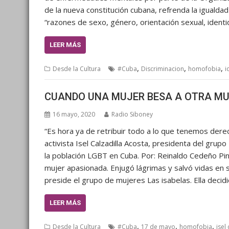
de la nueva constitución cubana, refrenda la igualdad a
“razones de sexo, género, orientación sexual, ident
LEER MÁS
,
,
,
Desde la Cultura
#Cuba
Discriminacion
homofobia
i
CUANDO UNA MUJER BESA A OTRA MU
16 mayo, 2020
Radio Siboney
“Es hora ya de retribuir todo a lo que tenemos der
activista Isel Calzadilla Acosta, presidenta del grup
la población LGBT en Cuba. Por: Reinaldo Cedeño Pin
mujer apasionada. Enjugó lágrimas y salvó vidas en s
preside el grupo de mujeres Las isabelas. Ella decidi
LEER MÁS
,
,
,
Desde la Cultura
#Cuba
17 de mayo
homofobia
isel 