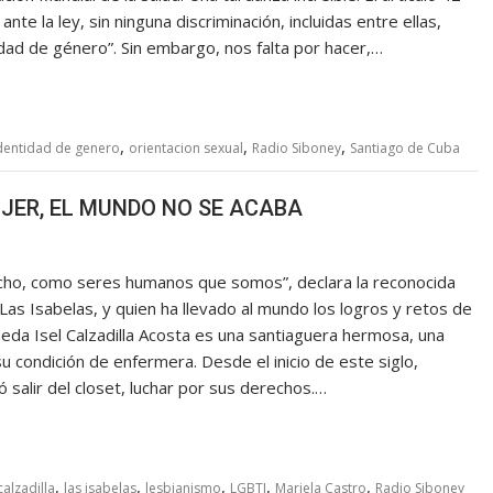
nte la ley, sin ninguna discriminación, incluidas entre ellas,
idad de género”. Sin embargo, nos falta por hacer,…
,
,
,
dentidad de genero
orientacion sexual
Radio Siboney
Santiago de Cuba
JER, EL MUNDO NO SE ACABA
echo, como seres humanos que somos”, declara la reconocida
o Las Isabelas, y quien ha llevado al mundo los logros y retos de
eda Isel Calzadilla Acosta es una santiaguera hermosa, una
u condición de enfermera. Desde el inicio de este siglo,
ó salir del closet, luchar por sus derechos.…
,
,
,
,
,
calzadilla
las isabelas
lesbianismo
LGBTI
Mariela Castro
Radio Siboney