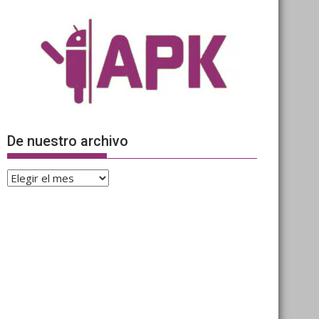
De nuestro archivo
De
nuestro
archivo